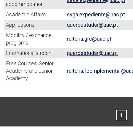
sase.expediente@uac.pt
accommodation
Academic Affairs
svga.expediente@uac.pt
Applications
queroestudar@uac.pt
Mobility / exchange
reitoria.gre@uac.pt
programs
International student
queroestudar@uac.pt
Free Courses, Senior
Academy and Junior
reitoria.fcomplementar@uac
Academy